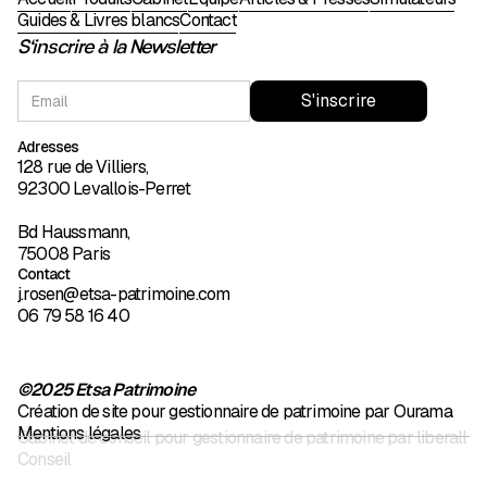
Guides & Livres blancs
Contact
S'inscrire à la Newsletter
Adresses
128 rue de Villiers,
92300 Levallois-Perret
Bd Haussmann,
75008 Paris
Contact
j.rosen@etsa-patrimoine.com
06 79 58 16 40
©2025 Etsa Patrimoine
Création de site pour gestionnaire de patrimoine par Ourama
Mentions légales
Cabinet de conseil pour gestionnaire de patrimoine par liberall
Conseil