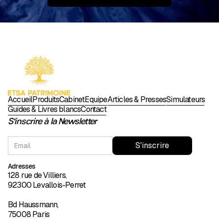
Accueil
Produits
Cabinet
Équipe
Articles & Presses
Simulateurs
Guides & Livres blancs
Contact
S'inscrire à la Newsletter
Adresses
128 rue de Villiers,
92300 Levallois-Perret
Bd Haussmann,
75008 Paris