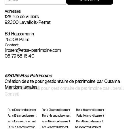
Adresses
128 rue de Villiers,
92300 Levallois-Perret
Bd Haussmann,
75008 Paris
Contact
j.rosen@etsa-patrimoine.com
06 79 58 16 40
©2025 Etsa Patrimoine
Création de site pour gestionnaire de patrimoine par Ourama
Mentions légales
Cabinet de conseil pour gestionnaire de patrimoine par liberall
Conseil
Paris 10e arrondissement
Paris 17e arrondissement
Paris 16e arrondissement
Paris 15e arrondissement
Paris 14e arrondissement
Paris 11e arrondissement
Paris 13e arrondissement
Paris 12e arrondissement
Paris 8e arrondissement
Paris 9e arrondissement
Paris 7e arrondissement
Paris 6e arrondissement