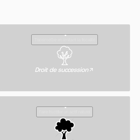
Transmettre en limitant la fiscalité
Droit de succession
Faire fructifier un actif naturel