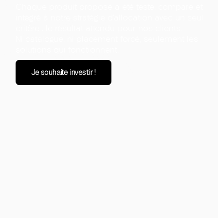
Chaque produit proposé a été testé, comparé et
intégré à notre stratégie d’allocation avec un seul
critère : le résultat attendu pour nos clients.
Ni catalogue, ni placement forcé, seulement les
solutions qui fonctionnent.
Je souhaite investir !
Investir dans des produit
sélectionnés pour leur
efficacité