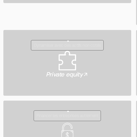
Dynamiser avec des actifs non cotés
Private equity
s
Financer les entreprises autrement