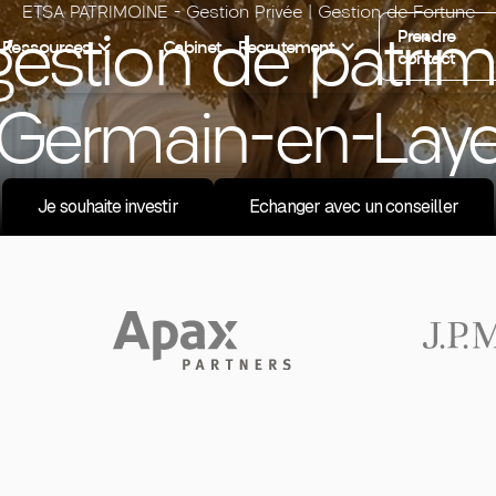
ETSA PATRIMOINE - Gestion Privée | Gestion de Fortune
estion de patrim
Prendre
Ressources
Cabinet
Recrutement
contact
Germain-en-Lay
Je souhaite investir
Echanger avec un conseiller