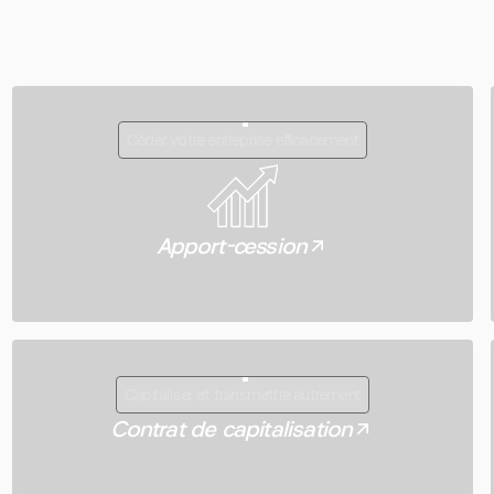
Equity sur
BFM Business
Céder votre entreprise efficacement
Apport-cession
Capitaliser et transmettre autrement
Contrat de capitalisation