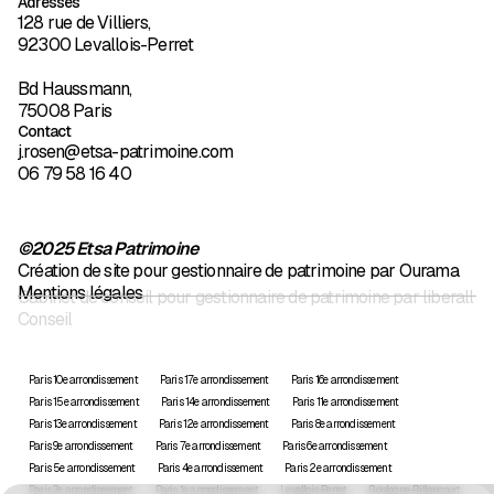
Adresses
128 rue de Villiers,
92300 Levallois-Perret
Bd Haussmann,
75008 Paris
Contact
j.rosen@etsa-patrimoine.com
06 79 58 16 40
©2025 Etsa Patrimoine
Création de site pour gestionnaire de patrimoine par Ourama
Mentions légales
Cabinet de conseil pour gestionnaire de patrimoine par liberall
Conseil
Paris 10e arrondissement
Paris 17e arrondissement
Paris 16e arrondissement
Paris 15e arrondissement
Paris 14e arrondissement
Paris 11e arrondissement
Paris 13e arrondissement
Paris 12e arrondissement
Paris 8e arrondissement
Paris 9e arrondissement
Paris 7e arrondissement
Paris 6e arrondissement
Paris 5e arrondissement
Paris 4e arrondissement
Paris 2e arrondissement
Paris 3e arrondissement
Paris 1e arrondissement
Levallois-Perret
Boulogne-Billancourt