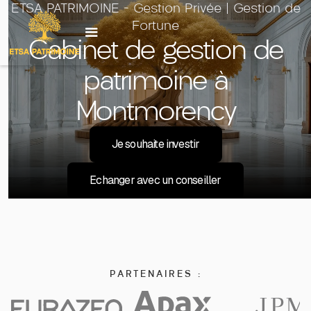
ETSA PATRIMOINE - Gestion Privée | Gestion de
Fortune
Investir sur un
produit
Cabinet de gestion de
patrimoine à
Montmorency
Je souhaite investir
Echanger avec un conseiller
PARTENAIRES :