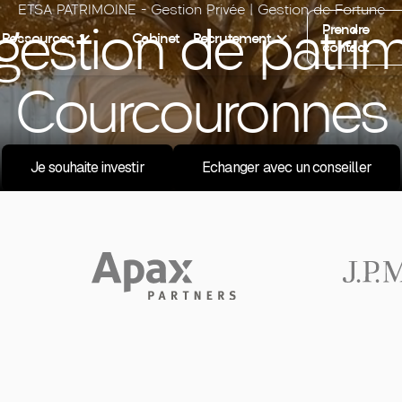
ETSA PATRIMOINE - Gestion Privée | Gestion de Fortune
gestion de patrim
Prendre
Ressources
Cabinet
Recrutement
contact
Courcouronnes
Je souhaite investir
Echanger avec un conseiller