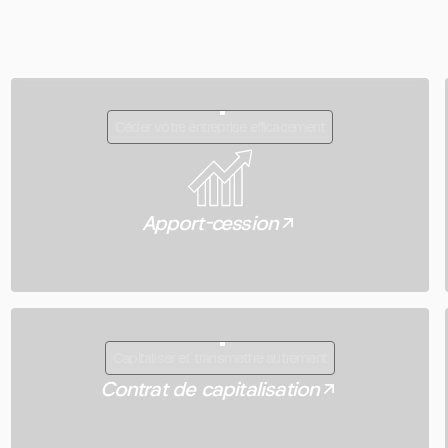
Equity sur
BFM Business
Céder votre entreprise efficacement
Apport-cession
Capitaliser et transmettre autrement
Contrat de capitalisation