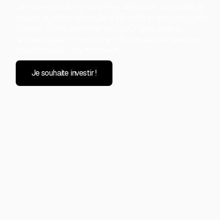
Chaque produit proposé a été testé, comparé et
intégré à notre stratégie d’allocation avec un seul
critère : le résultat attendu pour nos clients.
Ni catalogue, ni placement forcé, seulement les
solutions qui fonctionnent.
Je souhaite investir !
Investir dans des produit
sélectionnés pour leur
efficacité