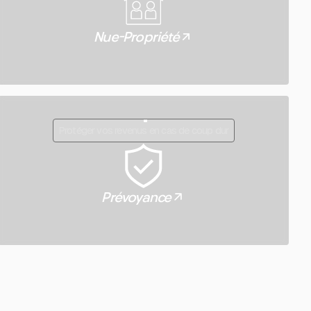
Nue-Propriété
Protéger vos revenus en cas de coup dur
Prévoyance