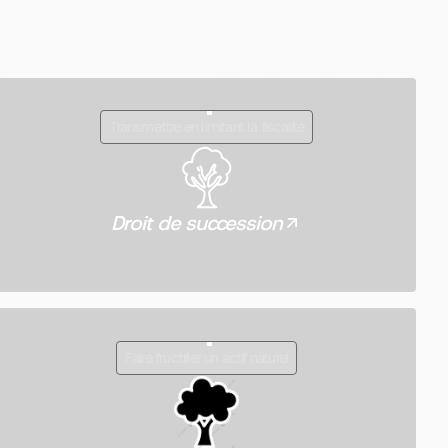
Transmettre en limitant la fiscalité
Droit de succession
Faire fructifier un actif naturel