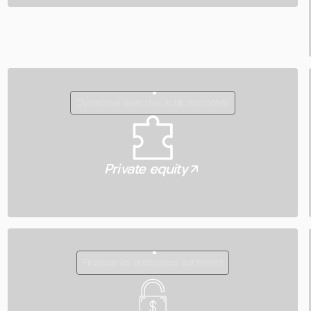
Dynamiser avec des actifs non cotés
Private equity
s
Financer les entreprises autrement