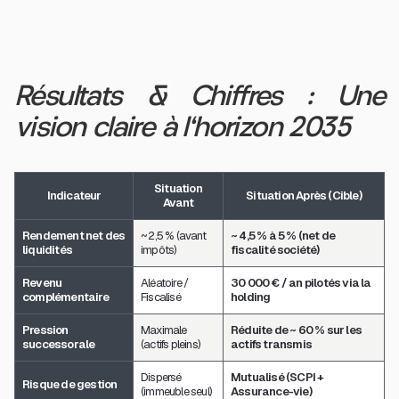
Résultats & Chiffres : Une
vision claire à l'horizon 2035
Situation
Indicateur
Situation Après (Cible)
Avant
Rendement net des
~ 2,5 % (avant
~ 4,5 % à 5 % (net de
liquidités
impôts)
fiscalité société)
Revenu
Aléatoire /
30 000 € / an pilotés via la
complémentaire
Fiscalisé
holding
Pression
Maximale
Réduite de ~ 60 % sur les
successorale
(actifs pleins)
actifs transmis
Dispersé
Mutualisé (SCPI +
Risque de gestion
(immeuble seul)
Assurance-vie)