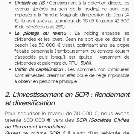
L'intérêt de l'IS :
Contrairement à la détention directe, les
revenus générés au sein de la holding ne sont pas
imposés à la Tranche Marginale d'Imposition de Jean (41
%). Ils sont taxés au taux réduit de l'IS (15 % jusqu'à 42 500
€ de bénéfices puis 25%).
Le pilotage du revenu :
La holding encaisse les
dividendes et les loyers. Jean ne sort que ce dont il a
besoin (les 30 000 € visés), optimisant ainsi sa propre
fiscalité personnelle (remboursement du compte courant
d’associés puis lorsqu’il est épuisé : versement de
dividendes et paiement du PFU : 31,4%).
L'effet de capitalisation :
Les sommes non distribuées
sont réinvesties, créant un effet boule de neige impossible
à obtenir en personne physique.
2. L'investissement en SCPI : Rendement
et diversification
Pour sécuriser le revenu de 30 000 €, nous avons
SCPI (Sociétés Civiles
orienté 600 000 € vers des
de Placement Immobilier)
.
Qu'est-ce qu'une SCPI ?
Il s'agit d'un véhicule de