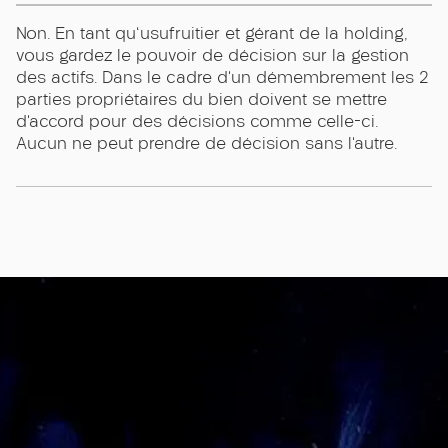
Non. En tant qu'usufruitier et gérant de la holding,
vous gardez le pouvoir de décision sur la gestion
des actifs. Dans le cadre d’un démembrement les 2
parties propriétaires du bien doivent se mettre
d’accord pour des décisions comme celle-ci.
Aucun ne peut prendre de décision sans l’autre.