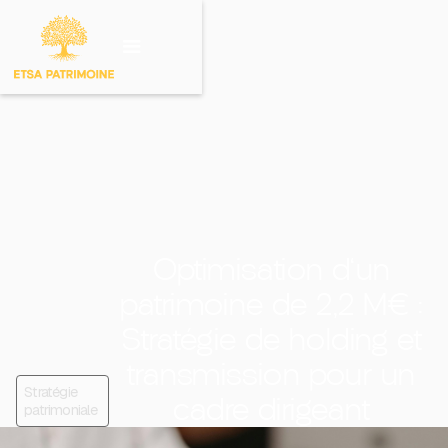
Investir sur un
produit
Optimisation d'un
patrimoine de 2,2 M€ :
Stratégie de holding et
transmission pour un
Stratégie
cadre dirigeant
patrimoniale