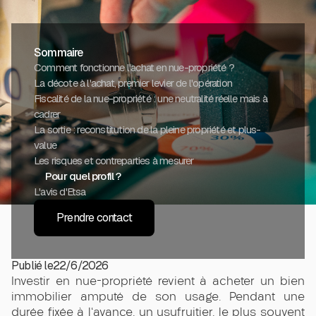
Sommaire
Comment fonctionne l'achat en nue-propriété ?
La décote à l'achat, premier levier de l'opération
Fiscalité de la nue-propriété : une neutralité réelle mais à
cadrer
La sortie : reconstitution de la pleine propriété et plus-
value
Les risques et contreparties à mesurer
Pour quel profil ?
L'avis d'Etsa
Prendre contact
Publié le
22/6/2026
Investir en nue-propriété revient à acheter un bien
immobilier amputé de son usage. Pendant une
durée fixée à l'avance, un usufruitier, le plus souvent