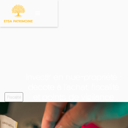
Investir sur un
produit
Investir en nue-propriété :
décote à l'achat, fiscalité
et points de vigilance
Fiscalité