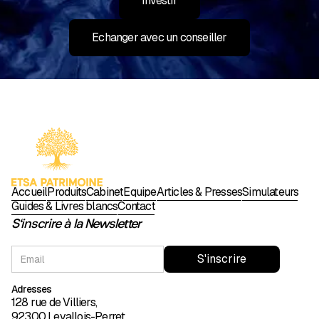
Investir
Echanger avec un conseiller
Accueil
Produits
Cabinet
Équipe
Articles & Presses
Simulateurs
Guides & Livres blancs
Contact
S'inscrire à la Newsletter
Adresses
128 rue de Villiers,
92300 Levallois-Perret