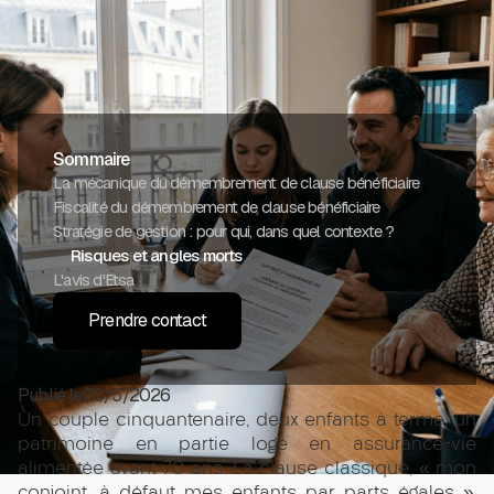
Sommaire
La mécanique du démembrement de clause bénéficiaire
Fiscalité du démembrement de clause bénéficiaire
Stratégie de gestion : pour qui, dans quel contexte ?
Risques et angles morts
L'avis d'Etsa
Prendre contact
Publié le
20/5/2026
Un couple cinquantenaire, deux enfants à terme, un
patrimoine en partie logé en assurance-vie
alimentée avant 70 ans. La clause classique, « mon
conjoint, à défaut mes enfants par parts égales »,