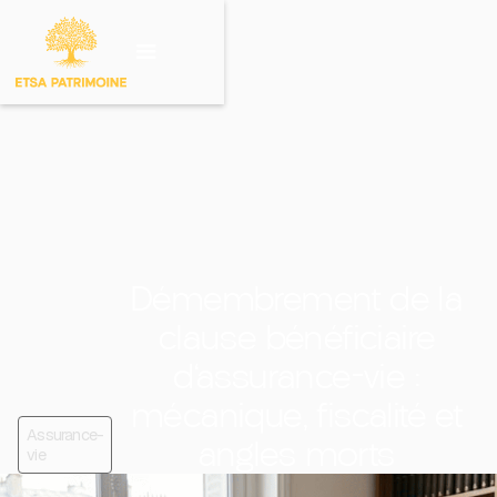
Investir sur un
produit
Démembrement de la
clause bénéficiaire
d'assurance-vie :
mécanique, fiscalité et
Assurance-
angles morts
vie