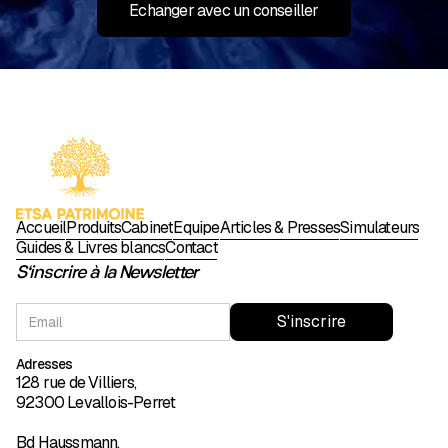
Echanger avec un conseiller
Accueil
Produits
Cabinet
Équipe
Articles & Presses
Simulateurs
Guides & Livres blancs
Contact
S'inscrire à la Newsletter
Adresses
128 rue de Villiers,
92300 Levallois-Perret
Bd Haussmann,