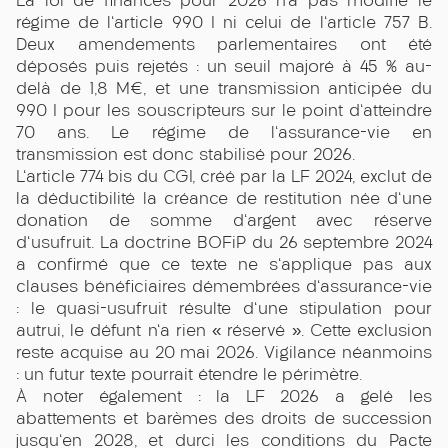
La loi de finances pour 2026 n'a pas modifié le
régime de l'article 990 I ni celui de l'article 757 B.
Deux amendements parlementaires ont été
déposés puis rejetés : un seuil majoré à 45 % au-
delà de 1,8 M€, et une transmission anticipée du
990 I pour les souscripteurs sur le point d'atteindre
70 ans. Le régime de l'assurance-vie en
transmission est donc stabilisé pour 2026.
L'article 774 bis du CGI, créé par la LF 2024, exclut de
la déductibilité la créance de restitution née d'une
donation de somme d'argent avec réserve
d'usufruit. La doctrine BOFiP du 26 septembre 2024
a confirmé que ce texte ne s'applique pas aux
clauses bénéficiaires démembrées d'assurance-vie
: le quasi-usufruit résulte d'une stipulation pour
autrui, le défunt n'a rien « réservé ». Cette exclusion
reste acquise au 20 mai 2026. Vigilance néanmoins
: un futur texte pourrait étendre le périmètre.
À noter également : la LF 2026 a gelé les
abattements et barèmes des droits de succession
jusqu'en 2028, et durci les conditions du Pacte