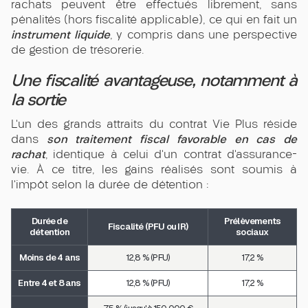
rachats peuvent être effectués librement, sans
pénalités (hors fiscalité applicable), ce qui en fait un
instrument liquide
, y compris dans une perspective
de gestion de trésorerie.
Une fiscalité avantageuse, notamment à
la sortie
L’un des grands attraits du contrat Vie Plus réside
son traitement fiscal favorable en cas de
dans
rachat
, identique à celui d’un contrat d’assurance-
vie. À ce titre, les gains réalisés sont soumis à
l’impôt selon la durée de détention :
Durée de
Prélèvements
Fiscalité (PFU ou IR)
détention
sociaux
Moins de 4 ans
12,8 % (PFU)
17,2 %
Entre 4 et 8 ans
12,8 % (PFU)
17,2 %