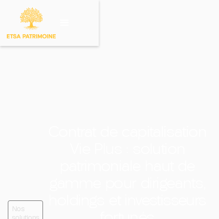
Investir sur un
produit
Contrat de capitalisation
Vie Plus : solution
patrimoniale haut de
gamme pour dirigeants,
holdings et investisseurs
Nos
fortunés
solutions