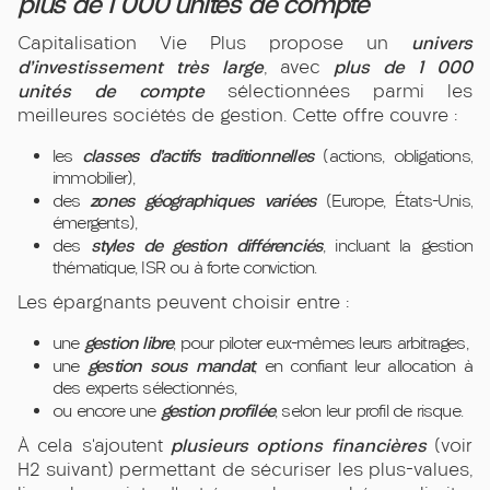
plus de 1 000 unités de compte
univers
Capitalisation Vie Plus propose un
d’investissement très large
plus de 1 000
, avec
unités de compte
sélectionnées parmi les
meilleures sociétés de gestion. Cette offre couvre :
classes d’actifs traditionnelles
les
(actions, obligations,
immobilier),
zones géographiques variées
des
(Europe, États-Unis,
émergents),
styles de gestion différenciés
des
, incluant la gestion
thématique, ISR ou à forte conviction.
Les épargnants peuvent choisir entre :
gestion libre
une
, pour piloter eux-mêmes leurs arbitrages,
gestion sous mandat
une
, en confiant leur allocation à
des experts sélectionnés,
gestion profilée
ou encore une
, selon leur profil de risque.
plusieurs options financières
À cela s’ajoutent
(voir
H2 suivant) permettant de sécuriser les plus-values,