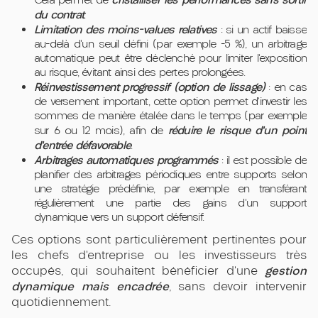
du contrat
.
Limitation des moins-values relatives
: si un actif baisse
au-delà d’un seuil défini (par exemple -5 %), un arbitrage
automatique peut être déclenché pour limiter l’exposition
au risque, évitant ainsi des pertes prolongées.
Réinvestissement progressif (option de lissage)
: en cas
de versement important, cette option permet d’investir les
sommes de manière étalée dans le temps (par exemple
réduire le risque d’un point
sur 6 ou 12 mois), afin de
d’entrée défavorable
.
Arbitrages automatiques programmés
: il est possible de
planifier des arbitrages périodiques entre supports selon
une stratégie prédéfinie, par exemple en transférant
régulièrement une partie des gains d’un support
dynamique vers un support défensif.
Ces options sont particulièrement pertinentes pour
les chefs d’entreprise ou les investisseurs très
gestion
occupés, qui souhaitent bénéficier d’une
dynamique mais encadrée
, sans devoir intervenir
quotidiennement.