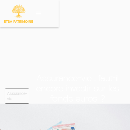
Investir sur un
produit
Assurance-vie : faut-il
encore investir sur les
Assurance-
fonds euros ?
vie