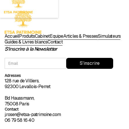
Investir sur un
produit
Accueil
Produits
Cabinet
Équipe
Articles & Presses
Simulateurs
Guides & Livres blancs
Contact
S'inscrire à la Newsletter
Adresses
128 rue de Villiers,
92300 Levallois-Perret
Bd Haussmann,
75008 Paris
Contact
j.rosen@etsa-patrimoine.com
06 79 58 16 40