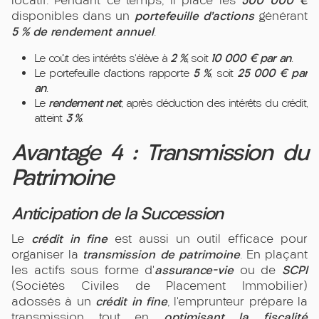
500 000 €
locatif. Pendant ce temps, il place les
portefeuille d’actions
disponibles dans un
générant
5 % de rendement annuel
.
2 %
10 000 € par an
Le coût des intérêts s’élève à
, soit
.
5 %
25 000 € par
Le portefeuille d’actions rapporte
, soit
an
.
rendement net
Le
, après déduction des intérêts du crédit,
3 %
atteint
.
Avantage 4 : Transmission du
Patrimoine
Anticipation de la Succession
crédit in fine
Le
est aussi un outil efficace pour
transmission de patrimoine
organiser la
. En plaçant
assurance-vie
SCPI
les actifs sous forme d’
ou de
(Sociétés Civiles de Placement Immobilier)
crédit in fine
adossés à un
, l’emprunteur prépare la
optimisant la fiscalité
transmission tout en