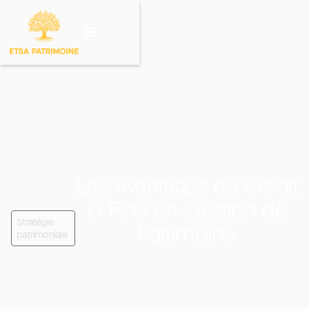
Investir sur un
produit
Les Avantages du Crédit
In Fine en Gestion de
Stratégie
Patrimoine
patrimoniale