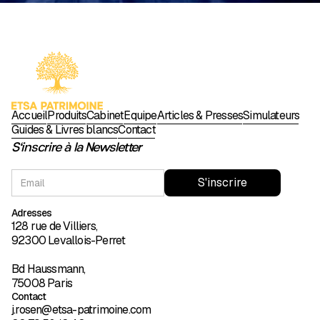
Accueil
Produits
Cabinet
Équipe
Articles & Presses
Simulateurs
Guides & Livres blancs
Contact
S'inscrire à la Newsletter
Adresses
128 rue de Villiers,
92300 Levallois-Perret
Bd Haussmann,
75008 Paris
Contact
j.rosen@etsa-patrimoine.com