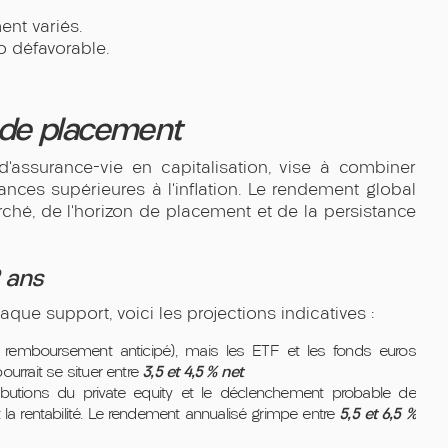
nt variés.
o défavorable.
 de placement
d’assurance-vie en capitalisation, vise à combiner
rmances supérieures à l’inflation. Le rendement global
hé, de l’horizon de placement et de la persistance
2 ans
e support, voici les projections indicatives :
auf remboursement anticipé), mais les ETF et les fonds euros
3,5 et 4,5 % net
urrait se situer entre
.
ributions du private equity et le déclenchement probable de
5,5 et 6,5 %
la rentabilité. Le rendement annualisé grimpe entre