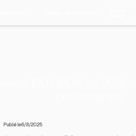
Prendre
Ressources
Cabinet
Recrutement
contact
stir 100 000€ en 2026 : le
performantes
Publié le
6/8/2025