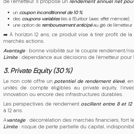
rendement annuel net pouv
de l’émetteur. Il propose un
coupon inconditionnel de 10 %
un
,
coupons variables
des
liés à l’Euribor (avec effet mémoire),
remboursement anticipé
une option de
au gré de l’émetteur.
➡️ À horizon 12 ans, ce produit vise à tirer profit de 
marchés actions.
Avantage
: bonne visibilité sur le couple rendement/risq
Limite
: dépendance aux décisions de l’émetteur pour
3. Private Equity (30 %)
potentiel de rendement élevé
Le non coté offre un
, e
unités de compte éligibles au private equity, l’inv
innovation ou encore des infrastructures durables.
oscillent entre 8 et 12
Les perspectives de rendement
à 12 ans.
vantage
A
: décorrélation des marchés financiers, fort 
Limite
: risque de perte partielle du capital, indisponibi