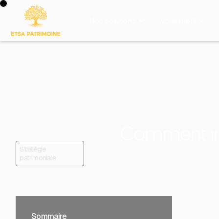
Investir sur un produit
Nos solutions
Votre profil
Comment inve
Stratégie
patrimoniale
Sommaire