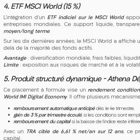
4. ETF MSCI World (15 %)
ETF indiciel sur le MSCI World
L’intégration d’un
apport
entreprises mondiales. Ce support liquide, transpa
moyen/long terme
.
Sur les dix dernières années, le MSCI World a affich
delà de la majorité des fonds actifs.
Avantage
: diversification mondiale, frais faibles, liquidit
Limite
: exposition aux risques de marché et à la volatili
5. Produit structuré dynamique – Athena Dé
rendement condition
Ce placement à formule vise un
World IMI Digital Economy
. Il offre plusieurs mécanism
remboursement automatique anticipé
dès le 4e trimestre,
gain de 3 % par trimestre écoulé
, si les conditions sont rempl
remboursement du capital
si la baisse de l’indice reste infé
TRA cible de 6,61 % net/an sur 12 ans
Avec un
, ce p
capital.