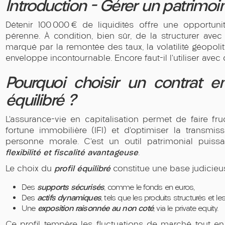
Introduction - Gérer un patrimo
Détenir 100 000 € de liquidités offre une opportunit
pérenne. À condition, bien sûr, de la structurer a
marqué par la remontée des taux, la volatilité géopolit
enveloppe incontournable. Encore faut-il l’utiliser avec
Pourquoi choisir un contrat en
équilibré ?
L’assurance-vie en capitalisation permet de faire fru
fortune immobilière (IFI) et d’optimiser la transm
personne morale. C’est un outil patrimonial puiss
flexibilité et fiscalité avantageuse
.
profil équilibré
Le choix du
constitue une base judicieus
supports sécurisés
Des
, comme le fonds en euros,
actifs dynamiques
Des
, tels que les produits structurés et le
exposition raisonnée au non coté
Une
, via le private equity.
Ce profil tempère les fluctuations de marché tout e