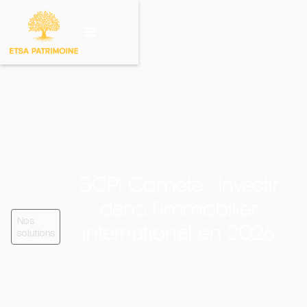
Investir sur un
produit
SCPI Comète : Investir
dans l'immobilier
Nos
international en 2026
solutions