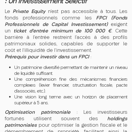
: Un Investissement Sélectif
Private Equity
Le
n’est pas accessible à tous. Les
FPCI (Fonds
fonds professionnels comme les
Professionnels de Capital Investissement)
exigent
ticket d’entrée minimum de 100 000 €
un
. Cette
barrière à l’entrée restreint l’accès à des profils
patrimoniaux solides, capables de supporter le
coût et l’illiquidité de l’investissement.
Prérequis pour investir dans un FPCI
:
Un patrimoine diversifié permettant de maintenir un niveau
de liquidité suffisant.
Une compréhension fine des mécanismes financiers
complexes (levier financier, structuration fiscale, pacte
d’associés, etc.).
Une vision long terme avec un horizon de placement
supérieur à 5 ans.
Optimisation patrimoniale
: Les investisseurs
holdings
fortunés utilisent souvent des
patrimoniales
pour optimiser la gestion fiscale et le
démembrement de propriété, facilitant ainsi la