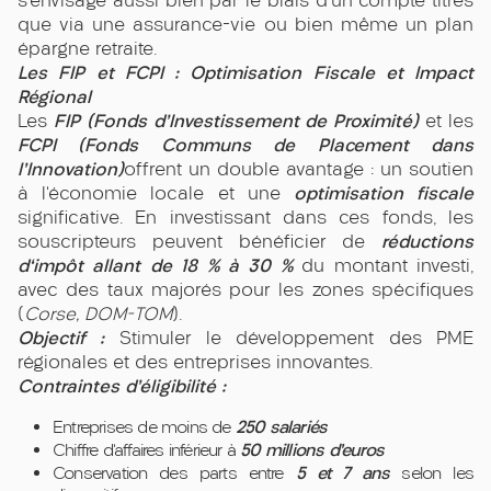
s’envisage aussi bien par le biais d’un compte titres
que via une assurance-vie ou bien même un plan
épargne retraite.
Les FIP et FCPI : Optimisation Fiscale et Impact
Régional
FIP (Fonds d’Investissement de Proximité)
Les
et les
FCPI (Fonds Communs de Placement dans
l’Innovation)
offrent un double avantage : un soutien
optimisation fiscale
à l’économie locale et une
significative. En investissant dans ces fonds, les
réductions
souscripteurs peuvent bénéficier de
d'impôt allant de 18 % à 30 %
du montant investi,
avec des taux majorés pour les zones spécifiques
(
Corse, DOM-TOM
).
Objectif :
Stimuler le développement des PME
régionales et des entreprises innovantes.
Contraintes d’éligibilité :
250 salariés
Entreprises de moins de
50 millions d’euros
Chiffre d’affaires inférieur à
5 et 7 ans
Conservation des parts entre
selon les