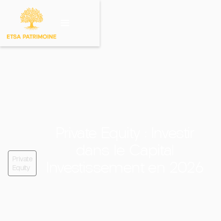
Investir sur un
produit
Private Equity : Investir
dans le Capital
Private
Investissement en 2026
Equity